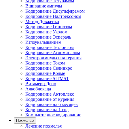
Кодирование Тетурамом
Вшивание ампулы
Кодирование Дисульфирамом
Кодирование Налтрексоном
Метод Довженко
Кодирование Гипнозом
Кодирование Уколом
Кодирование Эспераль
Иглоукалыванием
Кодирование Тетлонгом
Кодирование Агломиналом
Электроимпульсная терапия
Кодирование Током
Кодирование Селинкро
Кодирование Колме
Кодирование SITMST
Витамерц Депо
Алкоблокада
Кодирование Актоплекс
Кодирование от курения
Кодирование на 6 месяцев
Кодирование на 1 год
Компьютерное кодирование
Похмелье
Лечение похмелья