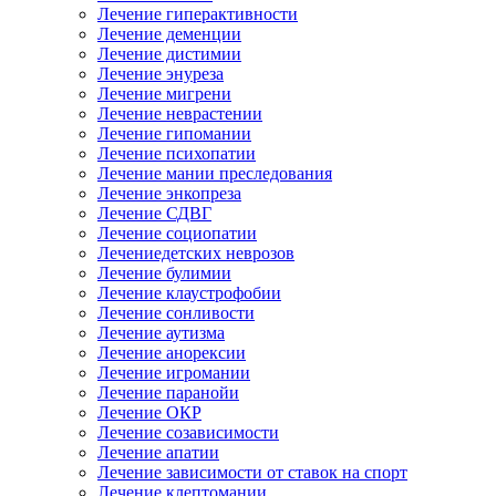
Лечение гиперактивности
Лечение деменции
Лечение дистимии
Лечение энуреза
Лечение мигрени
Лечение неврастении
Лечение гипомании
Лечение психопатии
Лечение мании преследования
Лечение энкопреза
Лечение СДВГ
Лечение социопатии
Лечениедетских неврозов
Лечение булимии
Лечение клаустрофобии
Лечение сонливости
Лечение аутизма
Лечение анорексии
Лечение игромании
Лечение паранойи
Лечение ОКР
Лечение созависимости
Лечение апатии
Лечение зависимости от ставок на спорт
Лечение клептомании