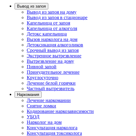
Вывод из запоя
Вывод из запоя на дому
Вывод из запоя в стационаре
Капельница от запоя
Капельница от алкоголя
Детокс капельница
Вызов нарколога на дом
Детоксикация алкоголиков
Срочный вывод из запоя
Экстренное вытрезвление
Вытрезвление на дому
Пивной запой
Принудительное лечение
Круглосуточно
Лечение белой горячки
Частный вытрезвитель
Наркомания
Лечение наркомании
Снятие ломки
Кодирование наркозависимости
УБОД
Нарколог на дом
Консультация нарколога
Консультация токсиколога