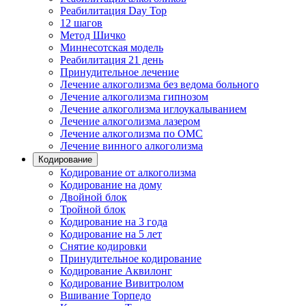
Реабилитация Day Top
12 шагов
Метод Шичко
Миннесотская модель
Реабилитация 21 день
Принудительное лечение
Лечение алкоголизма без ведома больного
Лечение алкоголизма гипнозом
Лечение алкоголизма иглоукалыванием
Лечение алкоголизма лазером
Лечение алкоголизма по ОМС
Лечение винного алкоголизма
Кодирование
Кодирование от алкоголизма
Кодирование на дому
Двойной блок
Тройной блок
Кодирование на 3 года
Кодирование на 5 лет
Снятие кодировки
Принудительное кодирование
Кодирование Аквилонг
Кодирование Вивитролом
Вшивание Торпедо