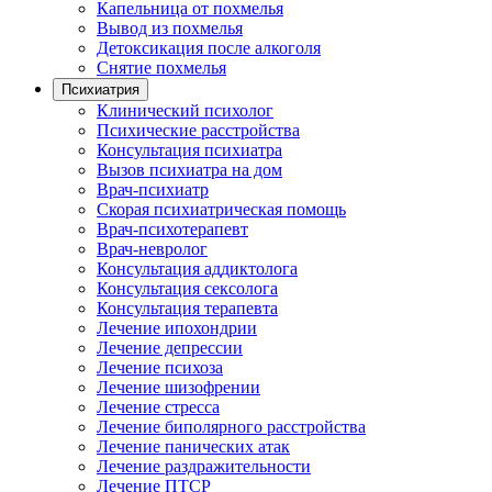
Капельница от похмелья
Вывод из похмелья
Детоксикация после алкоголя
Снятие похмелья
Психиатрия
Клинический психолог
Психические расстройства
Консультация психиатра
Вызов психиатра на дом
Врач-психиатр
Скорая психиатрическая помощь
Врач-психотерапевт
Врач-невролог
Консультация аддиктолога
Консультация сексолога
Консультация терапевта
Лечение ипохондрии
Лечение депрессии
Лечение психоза
Лечение шизофрении
Лечение стресса
Лечение биполярного расстройства
Лечение панических атак
Лечение раздражительности
Лечение ПТСР