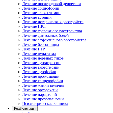
Лечение послеродовой депрессии
Лечение социофобии
Лечение алекситимии
Лечение астении
Лечение истерических расстройств
Лечение ПРЛ
Лечение тревожного расстройства
Лечение фантомных болей
Лечение аффективного расстройства
Лечение бессонницы
Лечение ГТР
Лечение лунатизма
Лечение нервных тиков
Лечение аутоагрессии
Лечение анозогнозии
Лечение аутофобии
Лечение дромомании
Лечение канцерофобии
Лечение мании величия
Лечение орторексии
Лечение парафилий
Лечение прозопагнозии
Психиатрическая клиника
Реабилитация