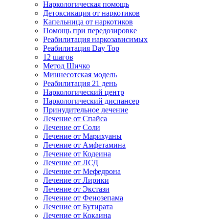
Наркологическая помощь
Детоксикация от наркотиков
Капельница от наркотиков
Помощь при передозировке
Реабилитация наркозависимых
Реабилитация Day Top
12 шагов
Метод Шичко
Миннесотская модель
Реабилитация 21 день
Наркологический центр
Наркологический диспансер
Принудительное лечение
Лечение от Спайса
Лечение от Соли
Лечение от Марихуаны
Лечение от Амфетамина
Лечение от Кодеина
Лечение от ЛСД
Лечение от Мефедрона
Лечение от Лирики
Лечение от Экстази
Лечение от Фенозепама
Лечение от Бутирата
Лечение от Кокаина