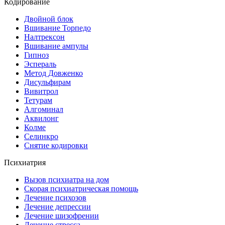
Кодирование
Двойной блок
Вшивание Торпедо
Налтрексон
Вшивание ампулы
Гипноз
Эспераль
Метод Довженко
Дисульфирам
Вивитрол
Тетурам
Алгоминал
Аквилонг
Колме
Селинкро
Снятие кодировки
Психиатрия
Вызов психиатра на дом
Скорая психиатрическая помощь
Лечение психозов
Лечение депрессии
Лечение шизофрении
Лечение стресса