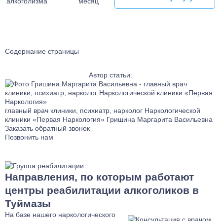
алкоголизма
месяц
Лечение тревожного расстройства
Лечение фантомных болей
Лечение аффективного расстройства
Лечение бессонницы
Содержание страницы
Лечение ГТР
Автор статьи:
Лечение лунатизма
Лечение нервных тиков
Лечение аутоагрессии
главный врач клиники, психиатр, нарколог Наркологической
Лечение анозогнозии
клиники «Первая Наркология»
Гришина Маргарита Васильевна
Лечение аутофобии
Заказать обратный звонок
Позвонить нам
Лечение дромомании
Лечение канцерофобии
Лечение мании величия
Направления, по которым работают
Лечение орторексии
центры реабилитации алкоголиков в
Лечение парафилий
Туймазы
Лечение прозопагнозии
На базе нашего наркологического
Психиатрическая клиника