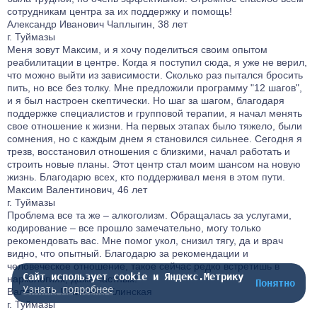
сотрудникам центра за их поддержку и помощь!
Александр Иванович Чаплыгин, 38 лет
г. Туймазы
Меня зовут Максим, и я хочу поделиться своим опытом
реабилитации в центре. Когда я поступил сюда, я уже не верил,
что можно выйти из зависимости. Сколько раз пытался бросить
пить, но все без толку. Мне предложили программу "12 шагов",
и я был настроен скептически. Но шаг за шагом, благодаря
поддержке специалистов и групповой терапии, я начал менять
свое отношение к жизни. На первых этапах было тяжело, были
сомнения, но с каждым днем я становился сильнее. Сегодня я
трезв, восстановил отношения с близкими, начал работать и
строить новые планы. Этот центр стал моим шансом на новую
жизнь. Благодарю всех, кто поддерживал меня в этом пути.
Максим Валентинович, 46 лет
г. Туймазы
Проблема все та же – алкоголизм. Обращалась за услугами,
кодирование – все прошло замечательно, могу только
рекомендовать вас. Мне помог укол, снизил тягу, да и врач
видно, что опытный. Благодарю за рекомендации и
человеческое отношение, такое сейчас редко встретишь в
Сайт использует cookie и Яндекс.Метрику
наркологиях, даже частных!
Понятно
Узнать подробнее
Валентина Ивановна Елинская
г. Туймазы