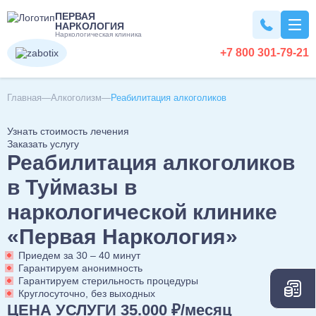
ПЕРВАЯ
НАРКОЛОГИЯ
Наркологическая клиника
+7 800 301-79-21
Вывод из запоя
Главная
Алкоголизм
Реабилитация алкоголиков
Узнать стоимость лечения
Вывод из запоя на дому
Наркомания
Заказать услугу
Реабилитация алкоголиков
Вывод из запоя в стационаре
Капельница от запоя
Лечение наркомании
Алкоголизм
в Туймазы в
Капельница от алкоголя
Снятие ломки
наркологической клинике
Детокс капельница
Кодирование наркозависимости
Лечение алкоголизма
Кодирование
Вызов нарколога на дом
«Первая Наркология»
УБОД
Лечение алкоголизма в домашних условиях
Детоксикация алкоголиков
Нарколог на дом
Приедем за 30 – 40 минут
Лечение алкоголизма в стационаре
Кодирование от алкоголизма
Похмелье
Срочный вывод из запоя
Гарантируем анонимность
Консультация нарколога
Лечение алкоголизма круглосуточно
Гарантируем стерильность процедуры
Кодирование на дому
Экстренное вытрезвление
Консультация токсиколога
Круглосуточно, без выходных
Лечение пивного алкоголизма
Двойной блок
Вытрезвление на дому
Лечение похмелья
Психиатрия
ЦЕНА УСЛУГИ 35.000 ₽/месяц
Наркологическая помощь
Нарколог на дом