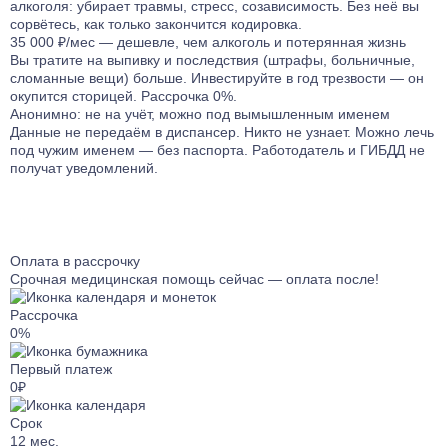
алкоголя: убирает травмы, стресс, созависимость. Без неё вы
Лечение от ЛСД
Лечение биполярного расстройства
Кодирование Агломиналом
сорвётесь, как только закончится кодировка.
Лечение от Мефедрона
Лечение панических атак
35 000 ₽/мес — дешевле, чем алкоголь и потерянная жизнь
Электроимпульсная терапия
Вы тратите на выпивку и последствия (штрафы, больничные,
Лечение от Лирики
Лечение раздражительности
Кодирование Током
сломанные вещи) больше. Инвестируйте в год трезвости — он
Лечение от Экстази
Лечение ПТСР
окупится сторицей. Рассрочка 0%.
Кодирование Селинкро
Лечение от Фенозепама
Анонимно: не на учёт, можно под вымышленным именем
Лечение гиперактивности
Кодирование Колме
Данные не передаём в диспансер. Никто не узнает. Можно лечь
Лечение от Бутирата
Лечение деменции
под чужим именем — без паспорта. Работодатель и ГИБДД не
Кодирование SITMST
Лечение от Кокаина
Лечение дистимии
получат уведомлений.
Витамерц Депо
Лечение от Героина
Лечение энуреза
Алкоблокада
Консультация нарколога
Лечение мигрени
Кодирование Актоплекс
Лечение от Дезоморфина
Лечение неврастении
Кодирование от курения
Оплата в рассрочку
Лечение от Кетамина
Лечение гипомании
Срочная медицинская помощь сейчас — оплата после!
Кодирование на 6 месяцев
Лечение от Опиума
Лечение психопатии
Кодирование на 1 год
Рассрочка
Лечение от Фенобарбитала
Лечение мании преследования
0%
Компьютерное кодирование
Лечение от Эфедрина
Лечение энкопреза
Первый платеж
Лечение от Трамадола
Лечение СДВГ
0₽
Лечение от Метадона
Лечение социопатии
Срок
Лечение наркомании гипнозом
Лечениедетских неврозов
12
мес.