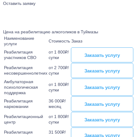
Лечение от Габапентина
Лечение булимии
Оставить заявку
Наркологический стационар
Лечение клаустрофобии
Ресоциализация наркозависимых
Лечение сонливости
Телефон доверия
Лечение аутизма
Цена на реабилитацию алкоголиков в Туймазы
Лечение анорексии
Наименование
Стоимость
Заказ
Лечение игромании
услуги
Лечение паранойи
Реабилитация
от 1 800₽/
Заказать услугу
Заказать услугу
Лечение ОКР
участников СВО
сутки
Лечение созависимости
Реабилитация
от 2 700₽/
Заказать услугу
Заказать услугу
несовершеннолетних
Лечение апатии
сутки
Лечение зависимости от ставок на спорт
Амбулаторная
от 1 800₽/
Заказать услугу
Заказать услугу
психологическая
Лечение клептомании
сутки
поддержка
Лечение послеродовой депрессии
Реабилитация
36 000₽/
Заказать услугу
Заказать услугу
Лечение социофобии
наркомании
месяц
Лечение алекситимии
Реабилитационный
от 1 800₽/
Заказать услугу
Заказать услугу
Лечение астении
центр
сутки
Лечение истерических расстройств
Реабилитация
31 500₽/
Заказать услугу
Заказать услугу
Лечение ПРЛ