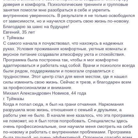
доверия и комфорта. Психологические тренинги и групповые
занятия помогли мне разобраться в себе и укрепить
внутреннюю уверенность. В результате я не только освободился
от зависимости, но и научился строить свою жизнь по-новому.
Благодарю за шанс на будущее!
Евгений, 35 лет
г. Туймазы
С самого начала я почувствовал, что нахожусь в надежных
руках. Условия проживания комфортные, уютные комнаты и
вкусное питание создавали атмосферу уюта и спокойствия.
Программа была построена так, чтобы я мог комфортно
адаптироваться и работать над собой. Врачи и психологи всегда
были рядом, поддерживали и помогали справляться с
трудностями. Этот центр стал для меня местом, где я нашел
силы изменить свою жизнь. Сейчас я трезв, и благодарен всем
за профессионализм и внимание.
Михаил Александрович Новиков, 44 года
г. Туймазы
Когда я попал сюда, я был на грани отчаяния. Наркомания
разрушила мою жизнь, отношения с семьей и друзьями, а
работы уже не было. В начале мне казалось, что эта программа
не поможет, но я был готов попробовать. Специалисты здесь
очень профессиональные, они научили меня смотреть на себя
по-новому и работать с внутренними проблемами. Программа
была трудной, но очень эффективной. Огромное спасибо всем