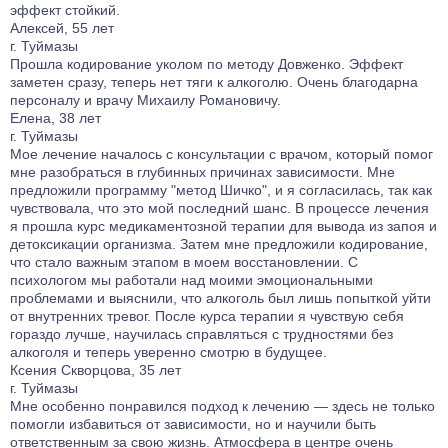
эффект стойкий.
Алексей, 55 лет
г. Туймазы
Прошла кодирование уколом по методу Довженко. Эффект
заметен сразу, теперь нет тяги к алкоголю. Очень благодарна
персоналу и врачу Михаилу Романовичу.
Елена, 38 лет
г. Туймазы
Мое лечение началось с консультации с врачом, который помог
мне разобраться в глубинных причинах зависимости. Мне
предложили программу "метод Шичко", и я согласилась, так как
чувствовала, что это мой последний шанс. В процессе лечения
я прошла курс медикаментозной терапии для вывода из запоя и
детоксикации организма. Затем мне предложили кодирование,
что стало важным этапом в моем восстановлении. С
психологом мы работали над моими эмоциональными
проблемами и выяснили, что алкоголь был лишь попыткой уйти
от внутренних тревог. После курса терапии я чувствую себя
гораздо лучше, научилась справляться с трудностями без
алкоголя и теперь уверенно смотрю в будущее.
Ксения Скворцова, 35 лет
г. Туймазы
Мне особенно понравился подход к лечению — здесь не только
помогли избавиться от зависимости, но и научили быть
ответственным за свою жизнь. Атмосфера в центре очень