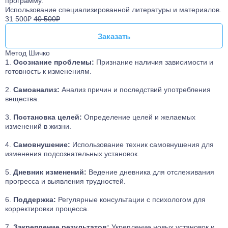
программу.
Использование специализированной литературы и материалов.
31 500₽
40 500₽
Заказать
Заказать
Метод Шичко
Осознание проблемы:
Признание наличия зависимости и
готовность к изменениям.
Самоанализ:
Анализ причин и последствий употребления
вещества.
Постановка целей:
Определение целей и желаемых
изменений в жизни.
Самовнушение:
Использование техник самовнушения для
изменения подсознательных установок.
Дневник изменений:
Ведение дневника для отслеживания
прогресса и выявления трудностей.
Поддержка:
Регулярные консультации с психологом для
корректировки процесса.
Закрепление результатов:
Укрепление новых установок и