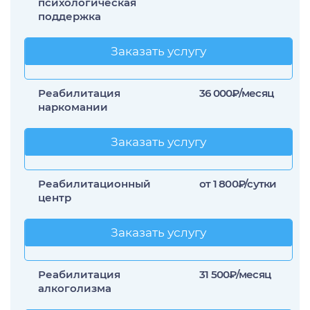
психологическая
Лечение прозопагнозии
поддержка
Психиатрическая клиника
Заказать услугу
Заказать услугу
Реабилитация
36 000₽/месяц
наркомании
Заказать услугу
Заказать услугу
Реабилитационный
от 1 800₽/сутки
центр
Заказать услугу
Заказать услугу
Реабилитация
31 500₽/месяц
алкоголизма