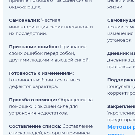
принять помощь от высшей силы и
целей и же
окружающих.
жизни.
Самоанализ:
Честная
Самовнуше
инвентаризация своих поступков и
техник сам
их последствий.
изменения 
установок.
Признание ошибок:
Признание
своих ошибок перед собой,
Дневник и
другими людьми и высшей силой.
дневника д
прогресса 
Готовность к изменениям:
Готовность избавиться от всех
Поддержка
дефектов характера.
консультац
корректиро
Просьба о помощи:
Обращение за
помощью к высшей силе для
Закреплени
устранения недостатков.
Укрепление
предотвращ
Составление списка:
Составление
Методы 
списка людей, которым причинен