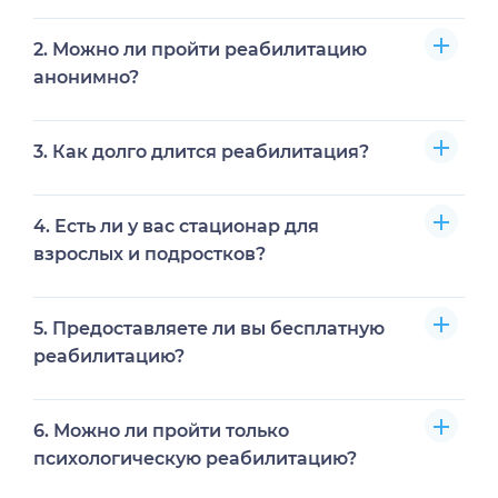
Комплексная программа, направленная на
2. Можно ли пройти реабилитацию
восстановление физического, психического и
социального здоровья пациента после
анонимно?
зависимости.
Да, мы гарантируем полную конфиденциальность.
3. Как долго длится реабилитация?
От 1 месяца до нескольких месяцев в зависимости
4. Есть ли у вас стационар для
от тяжести зависимости.
взрослых и подростков?
Да, мы принимаем и взрослых, и
5. Предоставляете ли вы бесплатную
несовершеннолетних пациентов.
реабилитацию?
Да, при наличии соответствующих оснований и
6. Можно ли пройти только
юридических показаний.
психологическую реабилитацию?