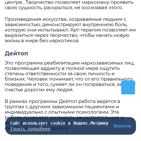
центре . Творчество позволяет наркоману проявить
свою сущность, раскрыться, не осознавая этого.
Произведения искусства, создаваемые людьми с
зависимостью, демонстрируют внутреннюю боль,
которую они испытывают. Арт-терапия позволяет им
выразиться через творчество, чтобы начать новую
жизнь в мире без наркотиков.
Дейтоп
Это программа реабилитации наркозависимых лиц,
позволяющая аддикту в полной мере ощутить
степень ответственности за свою личность и
близких. Человек понимает, что от его правильного
поведения и того, сумеет ли он поправиться, зависит
счастье дорогих ему людей.
В рамках программы Дейтоп работа ведётся в
группах с другими зависимыми пациентами и
индивидуально с опытными психологами. Эта
работа позволяет развивать самостоятельную и
сильную личность, постоянно
Сайт использует cookie и Яндекс.Метрику
Понятно
самосовершенствоваться.
Узнать подробнее