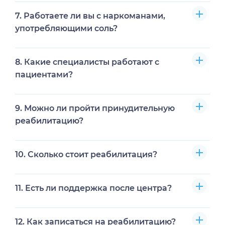
Да, доступны амбулаторные программы и
7. Работаете ли вы с наркоманами,
мотивационные сессии.
употребляющими соль?
Да, у нас есть специализированные программы для
8. Какие специалисты работают с
солевых наркозависимых.
пациентами?
Врачи-наркологи, психотерапевты, психологи,
9. Можно ли пройти принудительную
социальные работники и консультанты.
реабилитацию?
Да, при юридическом основании и по решению
10. Сколько стоит реабилитация?
суда, с сохранением прав пациента.
Стоимость зависит от длительности программы и
11. Есть ли поддержка после центра?
уровня стационара, есть бесплатные и платные
варианты.
Да, мы сопровождаем пациентов после выписки и
12. Как записаться на реабилитацию?
предоставляем амбулаторные консультации.