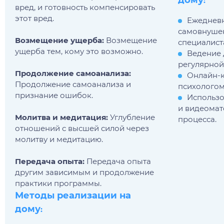
дому
:
вред, и готовность компенсировать
этот вред.
Ежеднев
самовнуше
Возмещение ущерба:
Возмещение
специалист
ущерба тем, кому это возможно.
Ведение 
регулярной
Продолжение самоанализа:
Онлайн-к
Продолжение самоанализа и
психологом
признание ошибок.
Использо
и видеомат
Молитва и медитация:
Углубление
процесса.
отношений с высшей силой через
молитву и медитацию.
Передача опыта:
Передача опыта
другим зависимым и продолжение
практики программы.
Методы реализации на
дому
: