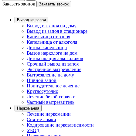
Заказать звонок
Заказать звонок
Вывод из запоя
Вывод из запоя на дому
Вывод из запоя в стационаре
Капельница от запоя
Капельница от алкоголя
Детокс капельница
Вызов нарколога на дом
Детоксикация алкоголиков
Срочный вывод из запоя
Экстренное вытрезвление
Вытрезвление на дому
Пивной запой
Принудительное лечение
Круглосуточно
Лечение белой горячки
Частный вытрезвитель
Наркомания
Лечение наркомании
Снятие ломки
Кодирование наркозависимости
УБОД
Нарколог на дом