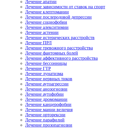
Лечение апатии
Лечение зависимости от ставок на спорт
Лечение клептомании
Лечение послеродовой депрессии
Лечение социофобии
Лечение алекситимии
Лечение астении
Лечение истерических расстройств
Лечение ПРЛ
Лечение тревожного расстройства
Лечение фантомных болей
Лечение аффективного расстройства
Лечение бессонницы
Лечение ГТР
Лечение лунатизма
Лечение нервных тиков
Лечение аутоагрессии
Лечение анозогнозии
Лечение аутофобии
Лечение дромомании
Лечение канцерофобии
Лечение мании величия
Лечение орторексии
Лечение парафилий
Лечение прозопагнозии