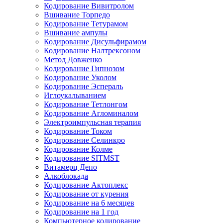
Кодирование Вивитролом
Вшивание Торпедо
Кодирование Тетурамом
Вшивание ампулы
Кодирование Дисульфирамом
Кодирование Налтрексоном
Метод Довженко
Кодирование Гипнозом
Кодирование Уколом
Кодирование Эспераль
Иглоукалыванием
Кодирование Тетлонгом
Кодирование Агломиналом
Электроимпульсная терапия
Кодирование Током
Кодирование Селинкро
Кодирование Колме
Кодирование SITMST
Витамерц Депо
Алкоблокада
Кодирование Актоплекс
Кодирование от курения
Кодирование на 6 месяцев
Кодирование на 1 год
Компьютерное кодирование