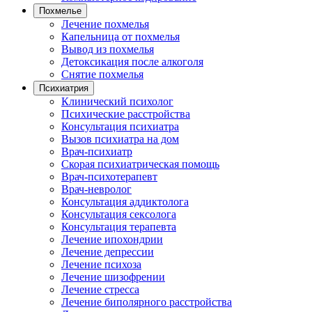
Похмелье
Лечение похмелья
Капельница от похмелья
Вывод из похмелья
Детоксикация после алкоголя
Снятие похмелья
Психиатрия
Клинический психолог
Психические расстройства
Консультация психиатра
Вызов психиатра на дом
Врач-психиатр
Скорая психиатрическая помощь
Врач-психотерапевт
Врач-невролог
Консультация аддиктолога
Консультация сексолога
Консультация терапевта
Лечение ипохондрии
Лечение депрессии
Лечение психоза
Лечение шизофрении
Лечение стресса
Лечение биполярного расстройства