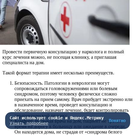
Провести первичную консультацию у нарколога и полный
курс лечения можно, не посещая клинику, а приглашая
специалиста на дом.
Такой формат терапии имеет несколько преимуществ.
Безопасность. Патологии в неврологии могут
сопровождаться головокружениями или болевым
синдромом, поэтому человеку физически сложно
приехать на прием самому. Врач прибудет экстренно или
в назначенное время, проведет консультацию и
обследование, назначит лечение, будет контролировать
терапевтический процесс.
Сайт использует cookie и Яндекс.Метрику
Понятно
Комфорт. Вызывая врача на дом, пациент не тратит
Узнать подробнее
время на дорогу в больницу или ожидание в очереди.
Он находится дома, не страдая от «синдрома белого