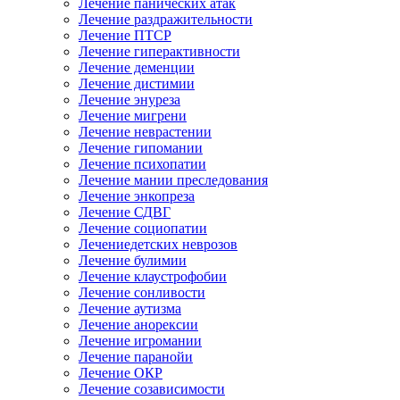
Лечение панических атак
Лечение раздражительности
Лечение ПТСР
Лечение гиперактивности
Лечение деменции
Лечение дистимии
Лечение энуреза
Лечение мигрени
Лечение неврастении
Лечение гипомании
Лечение психопатии
Лечение мании преследования
Лечение энкопреза
Лечение СДВГ
Лечение социопатии
Лечениедетских неврозов
Лечение булимии
Лечение клаустрофобии
Лечение сонливости
Лечение аутизма
Лечение анорексии
Лечение игромании
Лечение паранойи
Лечение ОКР
Лечение созависимости