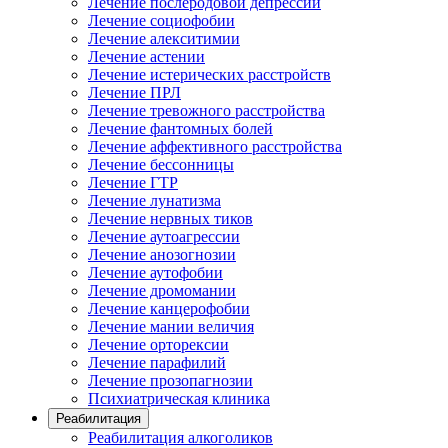
Лечение послеродовой депрессии
Лечение социофобии
Лечение алекситимии
Лечение астении
Лечение истерических расстройств
Лечение ПРЛ
Лечение тревожного расстройства
Лечение фантомных болей
Лечение аффективного расстройства
Лечение бессонницы
Лечение ГТР
Лечение лунатизма
Лечение нервных тиков
Лечение аутоагрессии
Лечение анозогнозии
Лечение аутофобии
Лечение дромомании
Лечение канцерофобии
Лечение мании величия
Лечение орторексии
Лечение парафилий
Лечение прозопагнозии
Психиатрическая клиника
Реабилитация
Реабилитация алкоголиков