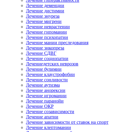
Лечение гиперактивности
Лечение деменции
Лечение дистимии
Лечение энуреза
Лечение мигрени
Лечение неврастении
Лечение гипомании
Лечение психопатии
Лечение мании преследования
Лечение энкопреза
Лечение СДВГ
Лечение социопатии
Лечениедетских неврозов
Лечение булимии
Лечение клаустрофобии
Лечение сонливости
Лечение аутизма
Лечение анорексии
Лечение игромании
Лечение паранойи
Лечение ОКР
Лечение созависимости
Лечение апатии
Лечение зависимости от ставок на спорт
Лечение клептомании