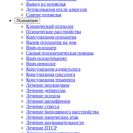
Вывод из похмелья
Детоксикация после алкоголя
Снятие похмелья
Психиатрия
Клинический психолог
Психические расстройства
Консультация психиатра
Вызов психиатра на дом
Врач-психиатр
Скорая психиатрическая помощь
Врач-психотерапевт
Врач-невролог
Консультация аддиктолога
Консультация сексолога
Консультация терапевта
Лечение ипохондрии
Лечение депрессии
Лечение психоза
Лечение шизофрении
Лечение стресса
Лечение биполярного расстройства
Лечение панических атак
Лечение раздражительности
Лечение ПТСР