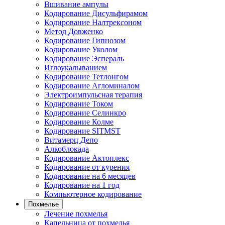
Вшивание ампулы
Кодирование Дисульфирамом
Кодирование Налтрексоном
Метод Довженко
Кодирование Гипнозом
Кодирование Уколом
Кодирование Эспераль
Иглоукалыванием
Кодирование Тетлонгом
Кодирование Агломиналом
Электроимпульсная терапия
Кодирование Током
Кодирование Селинкро
Кодирование Колме
Кодирование SITMST
Витамерц Депо
Алкоблокада
Кодирование Актоплекс
Кодирование от курения
Кодирование на 6 месяцев
Кодирование на 1 год
Компьютерное кодирование
Похмелье
Лечение похмелья
Капельница от похмелья