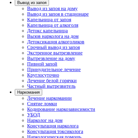
Вывод из запоя
Вывод из запоя на дому
Вывод из запоя в стационаре
Капельница от запоя
Капельница от алкоголя
Детокс капельница
Вызов нарколога на дом
Детоксикация алкоголиков
Срочный вывод из запоя
Экстренное вытрезвление
Вытрезвление на дому
Пивной запой
Принудительное лечение
Круглосуточно
Лечение белой горячки
Частный вытрезвитель
Наркомания
Лечение наркомании
Снятие ломки
Кодирование наркозависимости
УБОД
Нарколог на дом
Консультация нарколога
Консультация токсиколога
Наркологическая помощь