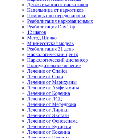
Детоксикация от наркотиков
Капельница от наркотиков
Помощь при передозировке
Реабилитация наркозависимых
Реабилитация Day Top
12 шагов
Метод Шичко
Миннесотская модель
Реабилитация 21 день
Наркологический центр
Наркологический диспансер
Принудительное лечение
Лечение от Спайса
Лечение от Соли
Лечение от Марихуаны
Лечение от Амфетамина
Лечение от Кодеина
Лечение от ЛСД
Лечение от Мефедрона
Лечение от Лирики
Лечение от Экстази
Лечение от Фенозепама
Лечение от Бутирата
Лечение от Кокаина
Лечение от Героина