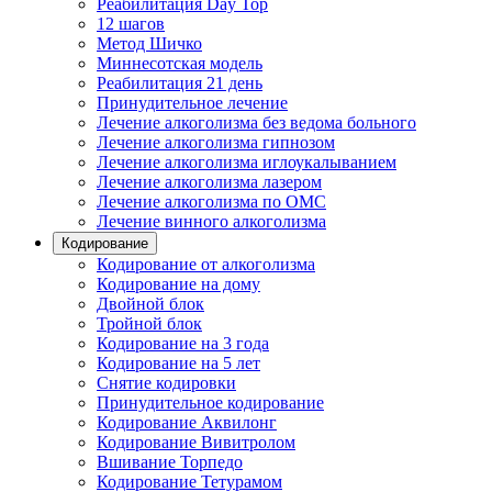
Реабилитация Day Top
12 шагов
Метод Шичко
Миннесотская модель
Реабилитация 21 день
Принудительное лечение
Лечение алкоголизма без ведома больного
Лечение алкоголизма гипнозом
Лечение алкоголизма иглоукалыванием
Лечение алкоголизма лазером
Лечение алкоголизма по ОМС
Лечение винного алкоголизма
Кодирование
Кодирование от алкоголизма
Кодирование на дому
Двойной блок
Тройной блок
Кодирование на 3 года
Кодирование на 5 лет
Снятие кодировки
Принудительное кодирование
Кодирование Аквилонг
Кодирование Вивитролом
Вшивание Торпедо
Кодирование Тетурамом