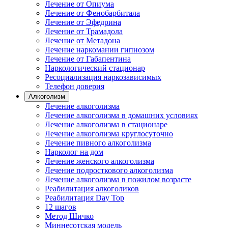
Лечение от Опиума
Лечение от Фенобарбитала
Лечение от Эфедрина
Лечение от Трамадола
Лечение от Метадона
Лечение наркомании гипнозом
Лечение от Габапентина
Наркологический стационар
Ресоциализация наркозависимых
Телефон доверия
Алкоголизм
Лечение алкоголизма
Лечение алкоголизма в домашних условиях
Лечение алкоголизма в стационаре
Лечение алкоголизма круглосуточно
Лечение пивного алкоголизма
Нарколог на дом
Лечение женского алкоголизма
Лечение подросткового алкоголизма
Лечение алкоголизма в пожилом возрасте
Реабилитация алкоголиков
Реабилитация Day Top
12 шагов
Метод Шичко
Миннесотская модель