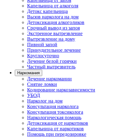
Капельница от запоя
Капельница от алкоголя
Детокс капельница
Вызов нарколога на дом
Детоксикация алкоголиков
Срочный вывод из запоя
Экстренное вытрезвление
Вытрезвление на дому
Пивной запой
Принудительное лечение
Круглосуточно
Лечение белой горячки
Частный вытрезвитель
Наркомания
Лечение наркомании
Снятие ломки
Кодирование наркозависимости
УБОД
Нарколог на дом
Консультация нарколога
Консультация токсиколога
Наркологическая помощь
Детоксикация от наркотиков
Капельница от наркотиков
Помощь при передозировке