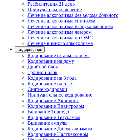
Реабилитация 21 день
Принудительное лечение
Лечение алкоголизма без ведома больного
Лечение алкоголизма гипнозом
Лечение алкоголизма иглоукалыванием
Лечение алкоголизма лазером
Лечение алкоголизма по ОМС
Лечение винного алкоголизма
Кодирование
Кодирование от алкоголизма
Кодирование на дому
Двойной блок
Тройной блок
Кодирование на 3 года
Кодирование на 5 лет
Снятие кодировки
Принудительное кодирование
Кодирование Аквилонг
Кодирование Вивитролом
Вшивание Торпедо
Кодирование Тетурамом
Вшивание ампулы
Кодирование Дисульфирамом
Кодирование Налтрексоном
Метод Довженко