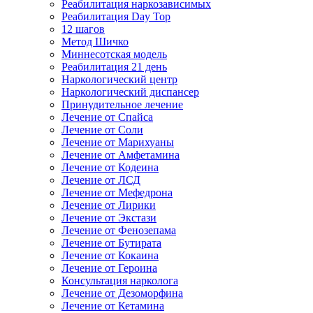
Реабилитация наркозависимых
Реабилитация Day Top
12 шагов
Метод Шичко
Миннесотская модель
Реабилитация 21 день
Наркологический центр
Наркологический диспансер
Принудительное лечение
Лечение от Спайса
Лечение от Соли
Лечение от Марихуаны
Лечение от Амфетамина
Лечение от Кодеина
Лечение от ЛСД
Лечение от Мефедрона
Лечение от Лирики
Лечение от Экстази
Лечение от Фенозепама
Лечение от Бутирата
Лечение от Кокаина
Лечение от Героина
Консультация нарколога
Лечение от Дезоморфина
Лечение от Кетамина