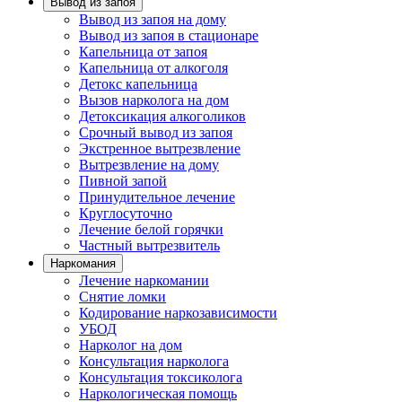
Вывод из запоя
Вывод из запоя на дому
Вывод из запоя в стационаре
Капельница от запоя
Капельница от алкоголя
Детокс капельница
Вызов нарколога на дом
Детоксикация алкоголиков
Срочный вывод из запоя
Экстренное вытрезвление
Вытрезвление на дому
Пивной запой
Принудительное лечение
Круглосуточно
Лечение белой горячки
Частный вытрезвитель
Наркомания
Лечение наркомании
Снятие ломки
Кодирование наркозависимости
УБОД
Нарколог на дом
Консультация нарколога
Консультация токсиколога
Наркологическая помощь