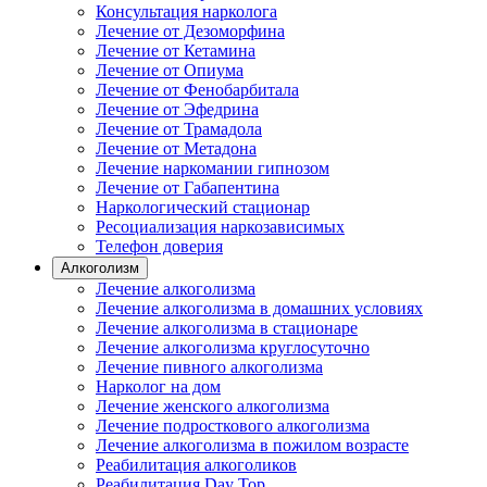
Консультация нарколога
Лечение от Дезоморфина
Лечение от Кетамина
Лечение от Опиума
Лечение от Фенобарбитала
Лечение от Эфедрина
Лечение от Трамадола
Лечение от Метадона
Лечение наркомании гипнозом
Лечение от Габапентина
Наркологический стационар
Ресоциализация наркозависимых
Телефон доверия
Алкоголизм
Лечение алкоголизма
Лечение алкоголизма в домашних условиях
Лечение алкоголизма в стационаре
Лечение алкоголизма круглосуточно
Лечение пивного алкоголизма
Нарколог на дом
Лечение женского алкоголизма
Лечение подросткового алкоголизма
Лечение алкоголизма в пожилом возрасте
Реабилитация алкоголиков
Реабилитация Day Top