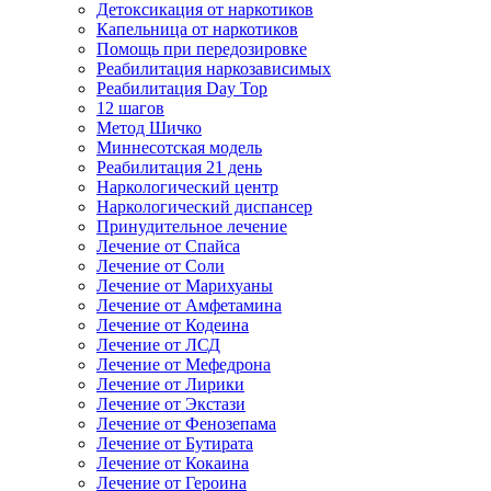
Детоксикация от наркотиков
Капельница от наркотиков
Помощь при передозировке
Реабилитация наркозависимых
Реабилитация Day Top
12 шагов
Метод Шичко
Миннесотская модель
Реабилитация 21 день
Наркологический центр
Наркологический диспансер
Принудительное лечение
Лечение от Спайса
Лечение от Соли
Лечение от Марихуаны
Лечение от Амфетамина
Лечение от Кодеина
Лечение от ЛСД
Лечение от Мефедрона
Лечение от Лирики
Лечение от Экстази
Лечение от Фенозепама
Лечение от Бутирата
Лечение от Кокаина
Лечение от Героина