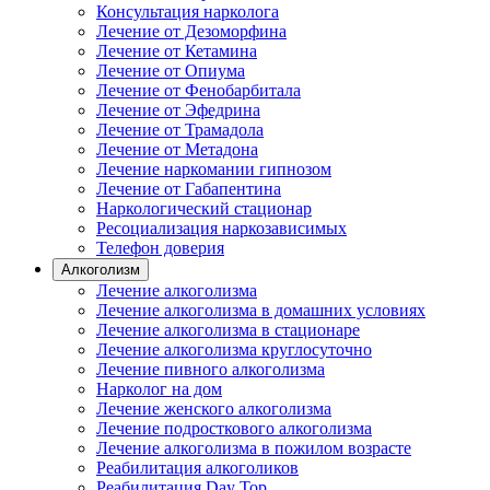
Консультация нарколога
Лечение от Дезоморфина
Лечение от Кетамина
Лечение от Опиума
Лечение от Фенобарбитала
Лечение от Эфедрина
Лечение от Трамадола
Лечение от Метадона
Лечение наркомании гипнозом
Лечение от Габапентина
Наркологический стационар
Ресоциализация наркозависимых
Телефон доверия
Алкоголизм
Лечение алкоголизма
Лечение алкоголизма в домашних условиях
Лечение алкоголизма в стационаре
Лечение алкоголизма круглосуточно
Лечение пивного алкоголизма
Нарколог на дом
Лечение женского алкоголизма
Лечение подросткового алкоголизма
Лечение алкоголизма в пожилом возрасте
Реабилитация алкоголиков
Реабилитация Day Top