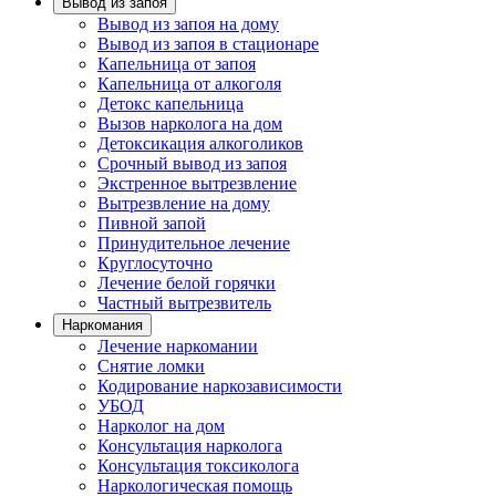
Вывод из запоя
Вывод из запоя на дому
Вывод из запоя в стационаре
Капельница от запоя
Капельница от алкоголя
Детокс капельница
Вызов нарколога на дом
Детоксикация алкоголиков
Срочный вывод из запоя
Экстренное вытрезвление
Вытрезвление на дому
Пивной запой
Принудительное лечение
Круглосуточно
Лечение белой горячки
Частный вытрезвитель
Наркомания
Лечение наркомании
Снятие ломки
Кодирование наркозависимости
УБОД
Нарколог на дом
Консультация нарколога
Консультация токсиколога
Наркологическая помощь