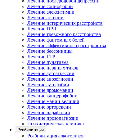
Лечение послеродовой депрессии
Лечение социофобии
Лечение алекситимии
Лечение астении
Лечение истерических расстройств
Лечение ПРЛ
Лечение тревожного расстройства
Лечение фантомных болей
Лечение аффективного расстройства
Лечение бессонницы
Лечение ГТР
Лечение лунатизма
Лечение нервных тиков
Лечение аутоагрессии
Лечение анозогнозии
Лечение аутофобии
Лечение дромомании
Лечение канцерофобии
Лечение мании величия
Лечение орторексии
Лечение парафилий
Лечение прозопагнозии
Психиатрическая клиника
Реабилитация
Реабилитация алкоголиков