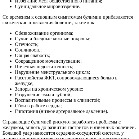
Избегание мест общественного питания;
Суицидальное мировоззрение.
Со временем к основным симптомам булимии прибавляются
физические проявления болезни, такие как:
Обезвоживание организма;
Сухие и бледные кожные покровы;
Отечность;
Сонливость;
Общая слабость;
Сокращенное мочеиспускание;
Почечная недостаточность;
Нарушение менструального цикла;
Расстройства ЖКТ, сопровождающиеся болью в
желудке;
Запоры на хроническом уровне;
Разрушение эмали зубной;
Воспалительные процессы в слизистой;
Сбои в работе сердца;
Гипотония (низкое артериальное давление).
Страдающие булимией рискуют заработать проблемы с
желудком, вплоть до развития гастритов и язвенных болезней.
Большой удар наносится сердечно-сосудистой системе, у
пациентов может отмечаться систематическая аритмия или