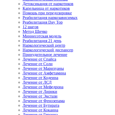
Детоксикация от наркотиков
Капельница от наркотиков
Помощь при передозировке
Реабилитация наркозависимых
Реабилитация Day Top
12 шагов
Метод Шичко
Миннесотская модель
Реабилитация 21 день
Наркологический центр
Наркологический диспансер
Принудительное лечение
Лечение от Спайса
Лечение от Соли
Лечение от Марихуаны
Лечение от Амфетамина
Лечение от Кодеина
Лечение от ЛСД
Лечение от Мефедрона
Лечение от Лирики
Лечение от Экстази
Лечение от Фенозепама
Лечение от Бутирата
Лечение от Кокаина
Лечение от Героина