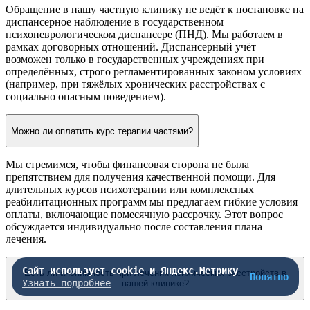
Обращение в нашу частную клинику не ведёт к постановке на
диспансерное наблюдение в государственном
психоневрологическом диспансере (ПНД). Мы работаем в
рамках договорных отношений. Диспансерный учёт
возможен только в государственных учреждениях при
определённых, строго регламентированных законом условиях
(например, при тяжёлых хронических расстройствах с
социально опасным поведением).
Можно ли оплатить курс терапии частями?
Мы стремимся, чтобы финансовая сторона не была
препятствием для получения качественной помощи. Для
длительных курсов психотерапии или комплексных
реабилитационных программ мы предлагаем гибкие условия
оплаты, включающие помесячную рассрочку. Этот вопрос
обсуждается индивидуально после составления плана
лечения.
Сайт использует cookie и Яндекс.Метрику
Есть ли анонимность при лечении психических расстройств в
Понятно
Узнать подробнее
вашей клинике?