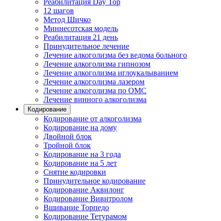
Реабилитация Day Top
12 шагов
Метод Шичко
Миннесотская модель
Реабилитация 21 день
Принудительное лечение
Лечение алкоголизма без ведома больного
Лечение алкоголизма гипнозом
Лечение алкоголизма иглоукалыванием
Лечение алкоголизма лазером
Лечение алкоголизма по ОМС
Лечение винного алкоголизма
Кодирование
Кодирование от алкоголизма
Кодирование на дому
Двойной блок
Тройной блок
Кодирование на 3 года
Кодирование на 5 лет
Снятие кодировки
Принудительное кодирование
Кодирование Аквилонг
Кодирование Вивитролом
Вшивание Торпедо
Кодирование Тетурамом