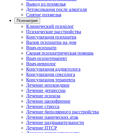
Вывод из похмелья
Детоксикация после алкоголя
Снятие похмелья
Психиатрия
Клинический психолог
Психические расстройства
Консультация психиатра
Вызов психиатра на дом
Врач-психиатр
Скорая психиатрическая помощь
Врач-психотерапевт
Врач-невролог
Консультация аддиктолога
Консультация сексолога
Консультация терапевта
Лечение ипохондрии
Лечение депрессии
Лечение психоза
Лечение шизофрении
Лечение стресса
Лечение биполярного расстройства
Лечение панических атак
Лечение раздражительности
Лечение ПТСР