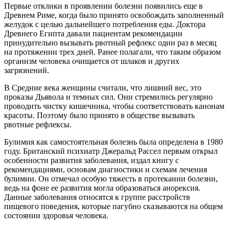
Первые отклики в проявлении болезни появились еще в
Древнем Риме, когда было принято освобождать заполненный
желудок с целью дальнейшего потребления еды. Доктора
Древнего Египта давали пациентам рекомендации
принудительно вызывать рвотный рефлекс один раз в месяц
на протяжении трех дней. Ранее полагали, что таким образом
организм человека очищается от шлаков и других
загрязнений.
В Средние века женщины считали, что лишний вес, это
проказы Дьявола и темных сил. Они стремились регулярно
проводить чистку кишечника, чтобы соответствовать канонам
красоты. Поэтому было принято в обществе вызывать
рвотные рефлексы.
Булимия как самостоятельная болезнь была определена в 1980
году. Британский психиатр Джеральд Рассел первым открыл
особенности развития заболевания, издал книгу с
рекомендациями, основам диагностики и схемам лечения
булимии. Он отмечал особую тяжесть в протекании болезни,
ведь на фоне ее развития могла образоваться анорексия.
Данные заболевания относятся к группе расстройств
пищевого поведения, которые пагубно сказываются на общем
состоянии здоровья человека.