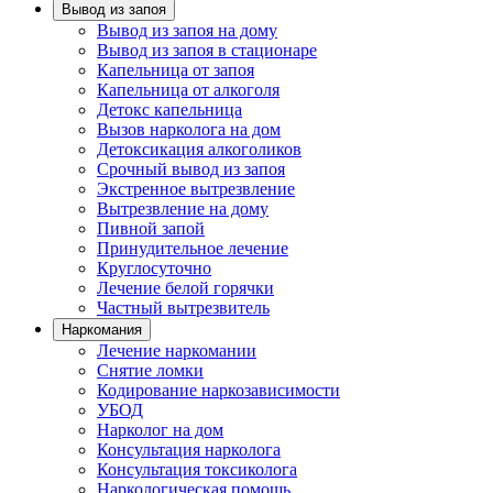
Вывод из запоя
Вывод из запоя на дому
Вывод из запоя в стационаре
Капельница от запоя
Капельница от алкоголя
Детокс капельница
Вызов нарколога на дом
Детоксикация алкоголиков
Срочный вывод из запоя
Экстренное вытрезвление
Вытрезвление на дому
Пивной запой
Принудительное лечение
Круглосуточно
Лечение белой горячки
Частный вытрезвитель
Наркомания
Лечение наркомании
Снятие ломки
Кодирование наркозависимости
УБОД
Нарколог на дом
Консультация нарколога
Консультация токсиколога
Наркологическая помощь