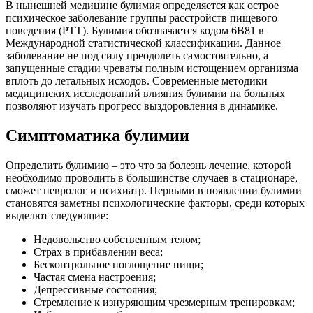
В нынешней медицине булимия определяется как острое
психическое заболевание группы расстройств пищевого
поведения (РТТ). Булимия обозначается кодом 6В81 в
Международной статистической классификации. Данное
заболевание не под силу преодолеть самостоятельно, а
запущенные стадии чреваты полным истощением организма
вплоть до летальных исходов. Современные методики
медицинских исследований влияния булимии на больных
позволяют изучать прогресс выздоровления в динамике.
Симптоматика булимии
Определить булимию – это что за болезнь лечение, которой
необходимо проводить в большинстве случаев в стационаре,
сможет невролог и психиатр. Первыми в появлении булимии
становятся заметны психологические факторы, среди которых
выделют следующие:
Недовольство собственным телом;
Страх в прибавлении веса;
Бесконтрольное поглощение пищи;
Частая смена настроения;
Депрессивные состояния;
Стремление к изнуряющим чрезмерным тренировкам;