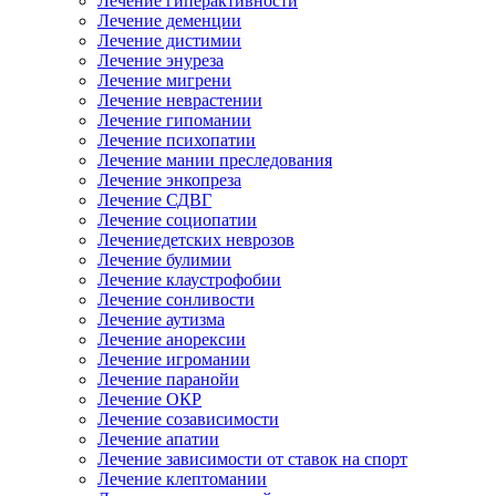
Лечение гиперактивности
Лечение деменции
Лечение дистимии
Лечение энуреза
Лечение мигрени
Лечение неврастении
Лечение гипомании
Лечение психопатии
Лечение мании преследования
Лечение энкопреза
Лечение СДВГ
Лечение социопатии
Лечениедетских неврозов
Лечение булимии
Лечение клаустрофобии
Лечение сонливости
Лечение аутизма
Лечение анорексии
Лечение игромании
Лечение паранойи
Лечение ОКР
Лечение созависимости
Лечение апатии
Лечение зависимости от ставок на спорт
Лечение клептомании