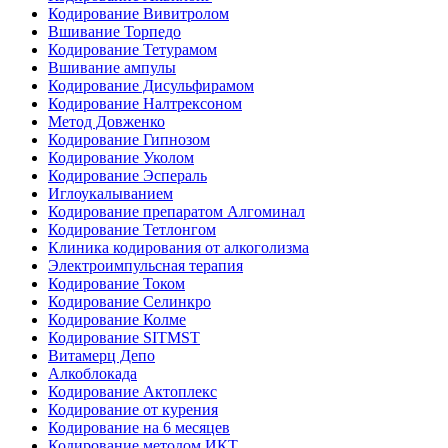
Кодирование Вивитролом
Вшивание Торпедо
Кодирование Тетурамом
Вшивание ампулы
Кодирование Дисульфирамом
Кодирование Налтрексоном
Метод Довженко
Кодирование Гипнозом
Кодирование Уколом
Кодирование Эспераль
Иглоукалыванием
Кодирование препаратом Алгоминал
Кодирование Тетлонгом
Клиника кодирования от алкоголизма
Электроимпульсная терапия
Кодирование Током
Кодирование Селинкро
Кодирование Колме
Кодирование SITMST
Витамерц Депо
Алкоблокада
Кодирование Актоплекс
Кодирование от курения
Кодирование на 6 месяцев
Кодирование методом ИКТ