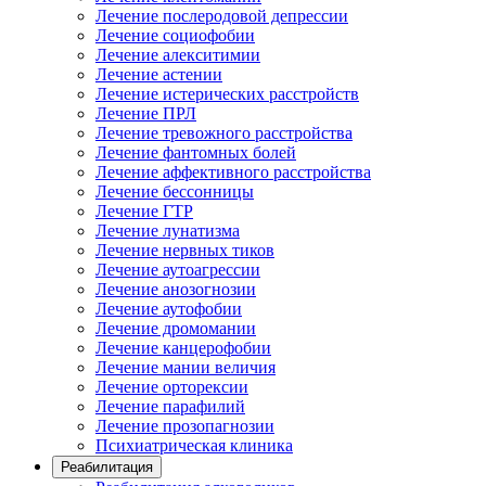
Лечение послеродовой депрессии
Лечение социофобии
Лечение алекситимии
Лечение астении
Лечение истерических расстройств
Лечение ПРЛ
Лечение тревожного расстройства
Лечение фантомных болей
Лечение аффективного расстройства
Лечение бессонницы
Лечение ГТР
Лечение лунатизма
Лечение нервных тиков
Лечение аутоагрессии
Лечение анозогнозии
Лечение аутофобии
Лечение дромомании
Лечение канцерофобии
Лечение мании величия
Лечение орторексии
Лечение парафилий
Лечение прозопагнозии
Психиатрическая клиника
Реабилитация