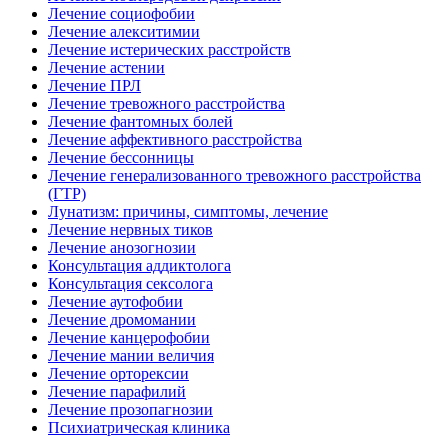
Лечение социофобии
Лечение алекситимии
Лечение истерических расстройств
Лечение астении
Лечение ПРЛ
Лечение тревожного расстройства
Лечение фантомных болей
Лечение аффективного расстройства
Лечение бессонницы
Лечение генерализованного тревожного расстройства
(ГТР)
Лунатизм: причины, симптомы, лечение
Лечение нервных тиков
Лечение анозогнозии
Консультация аддиктолога
Консультация сексолога
Лечение аутофобии
Лечение дромомании
Лечение канцерофобии
Лечение мании величия
Лечение орторексии
Лечение парафилий
Лечение прозопагнозии
Психиатрическая клиника