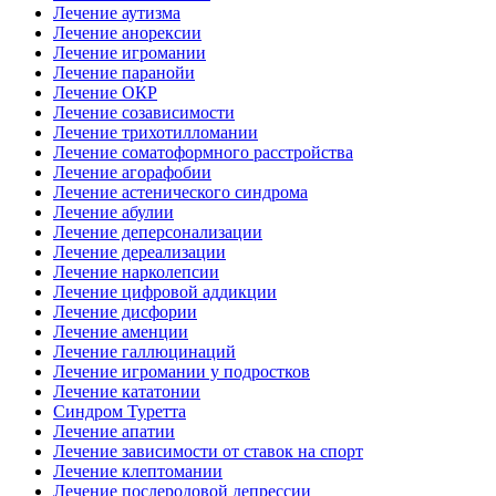
Лечение аутизма
Лечение анорексии
Лечение игромании
Лечение паранойи
Лечение ОКР
Лечение созависимости
Лечение трихотилломании
Лечение соматоформного расстройства
Лечение агорафобии
Лечение астенического синдрома
Лечение абулии
Лечение деперсонализации
Лечение дереализации
Лечение нарколепсии
Лечение цифровой аддикции
Лечение дисфории
Лечение аменции
Лечение галлюцинаций
Лечение игромании у подростков
Лечение кататонии
Синдром Туретта
Лечение апатии
Лечение зависимости от ставок на спорт
Лечение клептомании
Лечение послеродовой депрессии