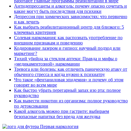
работают главные программы реабилитации в мире
Антидепрессанты и алкоголь: почему опасно сочетать и
какие могут быть последствия для психики
Депрессия при химических зависимостях: что первично
и как лечить
Как выбрать реабилитационный центр для близкого: 5
ключевых критериев
Солевая наркомания: как распознать употребление по
внешним признакам и поведению
Кодирование лазером и гипноз: научный подход или
маркетинг?
Тихий убийца за стеклом аптеки: Правда и мифы о
«медикаментозной» наркомании
Тревога или болезнь: как отличить паническую атаку от
обычного стресса и когда нужно к психиатру
Что такое «фентаниловая эпидемия» и почему об этом
говорят во всем мире
Как быстро убрать перегарный запах изо рта: полное
руководство
Как вывести никотин из организма: полное руководство
по детоксикации
Какой алкоголь можно при гастрите: выбираем
безопасные напитки без вреда для желудка
Первая наркология