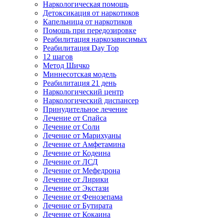
Наркологическая помощь
Детоксикация от наркотиков
Капельница от наркотиков
Помощь при передозировке
Реабилитация наркозависимых
Реабилитация Day Top
12 шагов
Метод Шичко
Миннесотская модель
Реабилитация 21 день
Наркологический центр
Наркологический диспансер
Принудительное лечение
Лечение от Спайса
Лечение от Соли
Лечение от Марихуаны
Лечение от Амфетамина
Лечение от Кодеина
Лечение от ЛСД
Лечение от Мефедрона
Лечение от Лирики
Лечение от Экстази
Лечение от Фенозепама
Лечение от Бутирата
Лечение от Кокаина