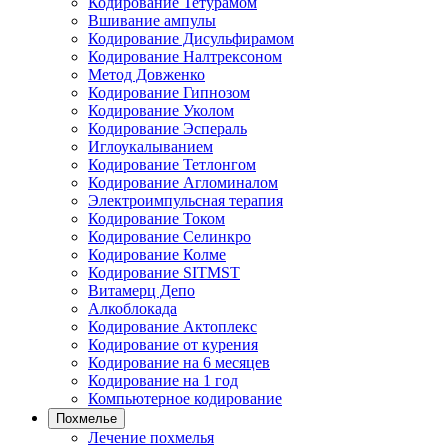
Кодирование Тетурамом
Вшивание ампулы
Кодирование Дисульфирамом
Кодирование Налтрексоном
Метод Довженко
Кодирование Гипнозом
Кодирование Уколом
Кодирование Эспераль
Иглоукалыванием
Кодирование Тетлонгом
Кодирование Агломиналом
Электроимпульсная терапия
Кодирование Током
Кодирование Селинкро
Кодирование Колме
Кодирование SITMST
Витамерц Депо
Алкоблокада
Кодирование Актоплекс
Кодирование от курения
Кодирование на 6 месяцев
Кодирование на 1 год
Компьютерное кодирование
Похмелье
Лечение похмелья