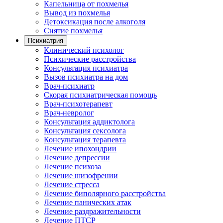
Капельница от похмелья
Вывод из похмелья
Детоксикация после алкоголя
Снятие похмелья
Психиатрия
Клинический психолог
Психические расстройства
Консультация психиатра
Вызов психиатра на дом
Врач-психиатр
Скорая психиатрическая помощь
Врач-психотерапевт
Врач-невролог
Консультация аддиктолога
Консультация сексолога
Консультация терапевта
Лечение ипохондрии
Лечение депрессии
Лечение психоза
Лечение шизофрении
Лечение стресса
Лечение биполярного расстройства
Лечение панических атак
Лечение раздражительности
Лечение ПТСР