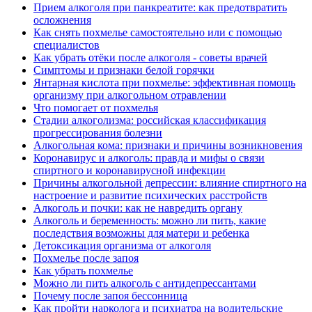
Прием алкоголя при панкреатите: как предотвратить
осложнения
Как снять похмелье самостоятельно или с помощью
специалистов
Как убрать отёки после алкоголя - советы врачей
Симптомы и признаки белой горячки
Янтарная кислота при похмелье: эффективная помощь
организму при алкогольном отравлении
Что помогает от похмелья
Стадии алкоголизма: российская классификация
прогрессирования болезни
Алкогольная кома: признаки и причины возникновения
Коронавирус и алкоголь: правда и мифы о связи
спиртного и коронавирусной инфекции
Причины алкогольной депрессии: влияние спиртного на
настроение и развитие психических расстройств
Алкоголь и почки: как не навредить органу
Алкоголь и беременность: можно ли пить, какие
последствия возможны для матери и ребенка
Детоксикация организма от алкоголя
Похмелье после запоя
Как убрать похмелье
Можно ли пить алкоголь с антидепрессантами
Почему после запоя бессонница
Как пройти нарколога и психиатра на водительские