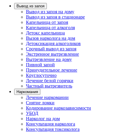
Вывод из запоя
Вывод из запоя на дому
Вывод из запоя в стационаре
Капельница от запоя
Капельница от алкоголя
Детокс капельница
Вызов нарколога на дом
Детоксикация алкоголиков
Срочный вывод из запоя
Экстренное вытрезвление
Вытрезвление на дому
Пивной запой
Принудительное лечение
Круглосуточно
Лечение белой горячки
Частный вытрезвитель
Наркомания
Лечение наркомании
Снятие ломки
Кодирование наркозависимости
УБОД
Нарколог на дом
Консультация нарколога
Консультация токсиколога