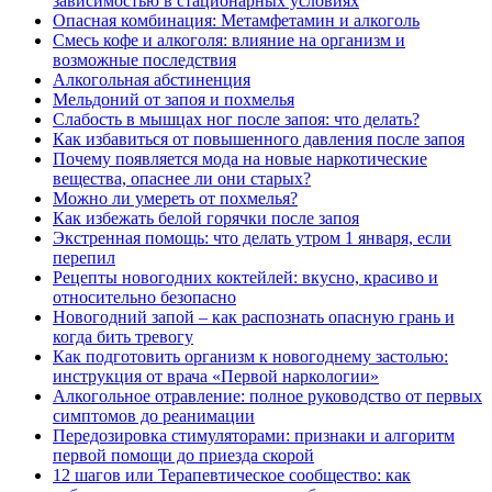
зависимостью в стационарных условиях
Опасная комбинация: Метамфетамин и алкоголь
Смесь кофе и алкоголя: влияние на организм и
возможные последствия
Алкогольная абстиненция
Мельдоний от запоя и похмелья
Слабость в мышцах ног после запоя: что делать?
Как избавиться от повышенного давления после запоя
Почему появляется мода на новые наркотические
вещества, опаснее ли они старых?
Можно ли умереть от похмелья?
Как избежать белой горячки после запоя
Экстренная помощь: что делать утром 1 января, если
перепил
Рецепты новогодних коктейлей: вкусно, красиво и
относительно безопасно
Новогодний запой – как распознать опасную грань и
когда бить тревогу
Как подготовить организм к новогоднему застолью:
инструкция от врача «Первой наркологии»
Алкогольное отравление: полное руководство от первых
симптомов до реанимации
Передозировка стимуляторами: признаки и алгоритм
первой помощи до приезда скорой
12 шагов или Терапевтическое сообщество: как