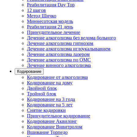
Реабилитация Day Top
12 шагов
Метод Шичко
Миннесотская модель
Реабилитация 21 день
Принудительное лечение
Лечение алкоголизма без ведома больного
Лечение алкоголизма гипнозом
Лечение алкоголизма иглоукалыванием
Лечение алкоголизма лазером
Лечение алкоголизма по ОМС
Лечение винного алкоголизма
Кодирование
Кодирование от алкоголизма
Кодирование на дому
Двойной блок
Тройной блок
Кодирование на 3 года
Кодирование на 5 лет
Снятие кодировки
Принудительное кодирование
Кодирование Аквилонг
Кодирование Вивитролом
Вшивание Торпедо