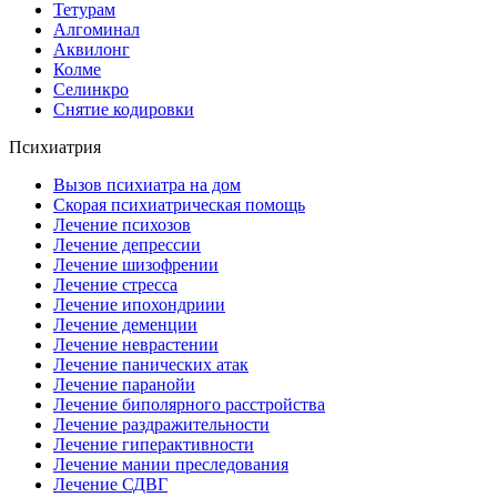
Тетурам
Алгоминал
Аквилонг
Колме
Селинкро
Снятие кодировки
Психиатрия
Вызов психиатра на дом
Скорая психиатрическая помощь
Лечение психозов
Лечение депрессии
Лечение шизофрении
Лечение стресса
Лечение ипохондриии
Лечение деменции
Лечение неврастении
Лечение панических атак
Лечение паранойи
Лечение биполярного расстройства
Лечение раздражительности
Лечение гиперактивности
Лечение мании преследования
Лечение СДВГ