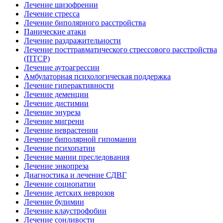
Лечение шизофрении
Лечение стресса
Лечение биполярного расстройства
Панические атаки
Лечение раздражительности
Лечение посттравматического стрессового расстройства
(ПТСР)
Лечение аутоагрессии
Амбулаторная психологическая поддержка
Лечение гиперактивности
Лечение деменции
Лечение дистимии
Лечение энуреза
Лечение мигрени
Лечение неврастении
Лечение биполярной гипомании
Лечение психопатии
Лечение мании преследования
Лечение энкопреза
Диагностика и лечение СДВГ
Лечение социопатии
Лечение детских неврозов
Лечение булимии
Лечение клаустрофобии
Лечение сонливости