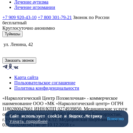
Лечение аутизма
Лечение игромании
+7 909 920-43-10
+7 800 301-79-21
Звонок по России
бесплатный
Круглосуточно анонимно
Туймазы
ул. Ленина, 42
Заказать звонок
Карта сайта
Пользовательское соглашение
Политика конфиденциальности
«Наркологический Центр Похмелочная» - коммерческое
наименование ООО «МК «Наркологический центр» ОГРН
1180280047661 ИНН/КПП 0274939850. Медицинские услуги
оказываются по адресу: 450092 Республика Башкортостан,
Сайт использует cookie и Яндекс.Метрику
Понятно
г.Уфа, ул.Авроры, д.5, к.12. Медицинская лицензия Л041-
Узнать подробнее
01170-02/00342140 от 10.12.2018 г.»