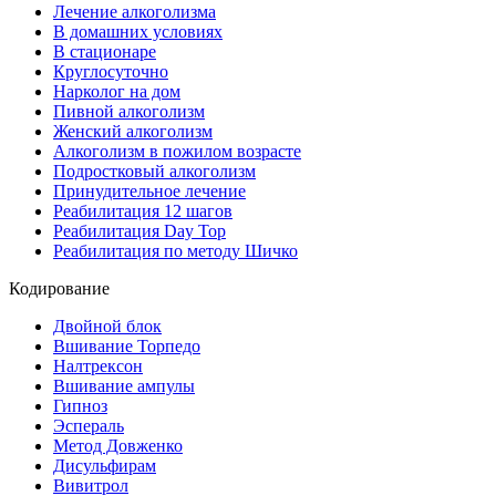
Лечение алкоголизма
В домашних условиях
В стационаре
Круглосуточно
Нарколог на дом
Пивной алкоголизм
Женский алкоголизм
Алкоголизм в пожилом возрасте
Подростковый алкоголизм
Принудительное лечение
Реабилитация 12 шагов
Реабилитация Day Top
Реабилитация по методу Шичко
Кодирование
Двойной блок
Вшивание Торпедо
Налтрексон
Вшивание ампулы
Гипноз
Эспераль
Метод Довженко
Дисульфирам
Вивитрол