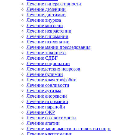
Лечение гиперактивности
Лечение деменции
Лечение дистимии
Лечение энуреза
Лечение мигрени
Лечение неврастении
Лечение гипомании
Лечение психопатии
Лечение мании преследования
Лечение энкопреза
Лечение СДВГ
Лечение социопатии
Лечениедетских неврозов
Лечение булимии
Лечение клаустрофобии
Лечение сонливости
Лечение аутизма
Лечение анорексии
Лечение игромании
Лечение паранойи
Лечение ОКР
Лечение созависимости
Лечение апатии
Лечение зависимости от ставок на спорт
Лечение клептомании