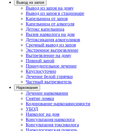
Вывод из запоя
Вывод из запоя на дому
Вывод из запоя в стационаре
Капельница от запоя
Капельница от алкоголя
Детокс капельница
Вызов нарколога на дом
Детоксикация алкоголиков
Срочный вывод из запоя
Экстренное вытрезвление
Вытрезвление на дому
Пивной запой
Принудительное лечение
Круглосуточно
Лечение белой горячки
Частный вытрезвитель
Наркомания
Лечение наркомании
Снятие ломки
Кодирование наркозависимости
УБОД
Нарколог на дом
Консультация нарколога
Консультация токсиколога
Наркологическая помощь