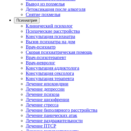
Вывод из похмелья
Детоксикация после алкоголя
Снятие похмелья
Психиатрия
Клинический психолог
Психические расстройства
Консультация психиатра
Вызов психиатра на дом
Врач-психиатр
Скорая психиатрическая помощь
Врач-психотерапевт
Врач-невролог
Консультация аддиктолога
Консультация сексолога
Консультация терапевта
Лечение ипохондрии
Лечение депрессии
Лечение психоза
Лечение шизофрении
Лечение стресса
Лечение биполярного расстройства
Лечение панических атак
Лечение раздражительности
Лечение ПТСР