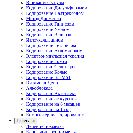
Вшивание ампулы
Кодирование Дисульфирамом
Кодирование Налтрексоном
Метод Довженко
Кодирование Гипнозом
Кодирование Уколом
Кодирование Эспераль
Иглоукалыванием
Кодирование Тетлонгом
Кодирование Агломиналом
Электроимпульсная терапия
Кодирование Током
Кодирование Селинкро
Кодирование Колме
Кодирование SITMST
Витамерц Депо
Алкоблокада
Кодирование Актоплекс
Кодирование от курения
Кодирование на 6 месяцев
Кодирование на 1 год
Компьютерное кодирование
Похмелье
Лечение похмелья
Капельница от похмелья