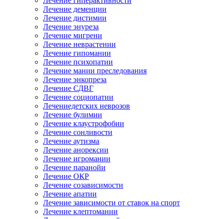
Лечение гиперактивности
Лечение деменции
Лечение дистимии
Лечение энуреза
Лечение мигрени
Лечение неврастении
Лечение гипомании
Лечение психопатии
Лечение мании преследования
Лечение энкопреза
Лечение СДВГ
Лечение социопатии
Лечениедетских неврозов
Лечение булимии
Лечение клаустрофобии
Лечение сонливости
Лечение аутизма
Лечение анорексии
Лечение игромании
Лечение паранойи
Лечение ОКР
Лечение созависимости
Лечение апатии
Лечение зависимости от ставок на спорт
Лечение клептомании