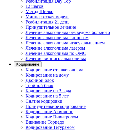
Реабилитация Day Top
12 шагов
Метод Шичко
Миннесотская модель
Реабилитация 21 день
Принудительное лечение
Лечение алкоголизма без ведома больного
Лечение алкоголизма гипнозом
Лечение алкоголизма иглоукалыванием
Лечение алкоголизма лазером
Лечение алкоголизма по ОМС
Лечение винного алкоголизма
Кодирование
Кодирование от алкоголизма
Кодирование на дому
Двойной блок
Тройной блок
Кодирование на 3 года
Кодирование на 5 лет
Снятие кодировки
Принудительное кодирование
Кодирование Аквилонг
Кодирование Вивитролом
Вшивание Торпедо
Кодирование Тетурамом