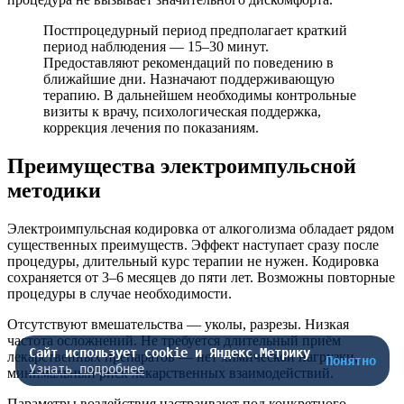
Постпроцедурный период предполагает краткий
период наблюдения — 15–30 минут.
Предоставляют рекомендаций по поведению в
ближайшие дни. Назначают поддерживающую
терапию. В дальнейшем необходимы контрольные
визиты к врачу, психологическая поддержка,
коррекция лечения по показаниям.
Преимущества электроимпульсной
методики
Электроимпульсная кодировка от алкоголизма обладает рядом
существенных преимуществ. Эффект наступает сразу после
процедуры, длительный курс терапии не нужен. Кодировка
сохраняется от 3–6 месяцев до пяти лет. Возможны повторные
процедуры в случае необходимости.
Отсутствуют вмешательства — уколы, разрезы. Низкая
частота осложнений. Не требуется длительный приём
Сайт использует cookie и Яндекс.Метрику
лекарственных препаратов — нет химической нагрузки,
Понятно
Узнать подробнее
минимальный риск лекарственных взаимодействий.
Параметры воздействия настраивают под конкретного