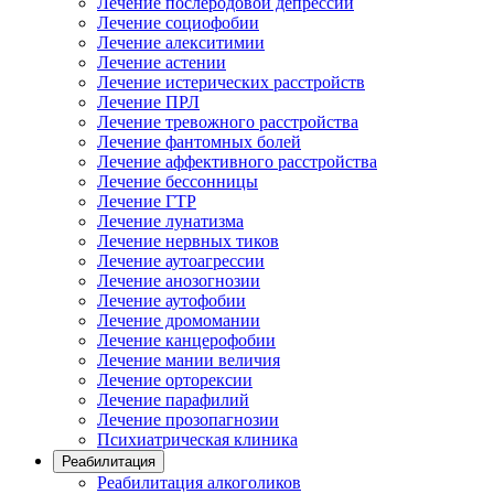
Лечение послеродовой депрессии
Лечение социофобии
Лечение алекситимии
Лечение астении
Лечение истерических расстройств
Лечение ПРЛ
Лечение тревожного расстройства
Лечение фантомных болей
Лечение аффективного расстройства
Лечение бессонницы
Лечение ГТР
Лечение лунатизма
Лечение нервных тиков
Лечение аутоагрессии
Лечение анозогнозии
Лечение аутофобии
Лечение дромомании
Лечение канцерофобии
Лечение мании величия
Лечение орторексии
Лечение парафилий
Лечение прозопагнозии
Психиатрическая клиника
Реабилитация
Реабилитация алкоголиков