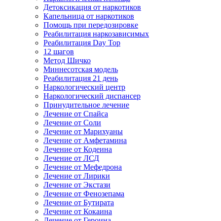
Детоксикация от наркотиков
Капельница от наркотиков
Помощь при передозировке
Реабилитация наркозависимых
Реабилитация Day Top
12 шагов
Метод Шичко
Миннесотская модель
Реабилитация 21 день
Наркологический центр
Наркологический диспансер
Принудительное лечение
Лечение от Спайса
Лечение от Соли
Лечение от Марихуаны
Лечение от Амфетамина
Лечение от Кодеина
Лечение от ЛСД
Лечение от Мефедрона
Лечение от Лирики
Лечение от Экстази
Лечение от Фенозепама
Лечение от Бутирата
Лечение от Кокаина
Лечение от Героина