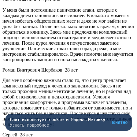
У меня были постоянные панические атаки, которые с
каждым днем становились все сильнее. В какой-то момент я
начал избегать общественных мест и даже не мог выйти из
дома без паники. После нескольких визитов к врачам, я решил
обратиться в клинику. Здесь мне предложили комплексный
подход с использованием психотерапии и медикаментозного
лечения. После курса лечения я почувствовал заметное
улучшение. Панические атаки стали гораздо реже, а мое
настроение стабилизировалось. Врачи помогли мне научиться
контролировать эмоции и снова наслаждаться жизнью.
Роман Виктрович Щербаков, 28 лет
Для меня особенно важным стало то, что центр предлагает
комплексный подход к лечению зависимости. Здесь я не
только проходил медикаментозное лечение, но и работал над
собой с психологами и психотерапевтами. Условия
проживания комфортные, а программа включает элементы,
которые помогают не только избавиться от зависимости, но и
научиться жить без наркотиков. После курса я чувствую себя
намного сильнее и увереннее, и благодарю всех сотрудников
Сайт использует cookie и Яндекс.Метрику
Понятно
за помощь и поддержку!
Узнать подробнее
Сергей, 28 лет