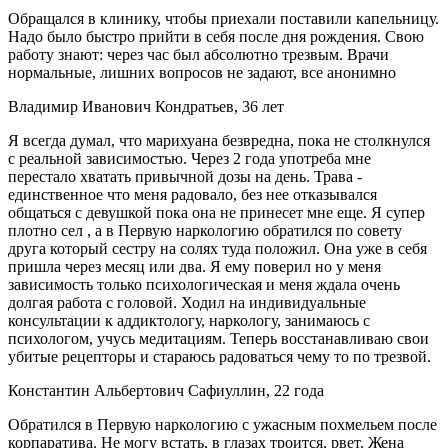
Обращался в клинику, чтобы приехали поставили капельницу.
Надо было быстро прийти в себя после дня рождения. Свою
работу знают: через час был абсолютно трезвым. Врачи
нормальные, лишних вопросов не задают, все анонимно
Владимир Иванович Кондратьев, 36 лет
Я всегда думал, что марихуана безвредна, пока не столкнулся
с реальной зависимостью. Через 2 года употреба мне
перестало хватать привычной дозы на день. Трава -
единственное что меня радовало, без нее отказывался
общаться с девушкой пока она не принесет мне еще. Я супер
плотно сел , а в Первую наркологию обратился по совету
друга который сестру на солях туда положил. Она уже в себя
пришла через месяц или два. Я ему поверил но у меня
зависимость только психологическая и меня ждала очень
долгая работа с головой. Ходил на индивидуальные
консультации к аддиктологу, наркологу, занимаюсь с
психологом, учусь медитациям. Теперь восстанавливаю свои
убитые рецепторы и стараюсь радоваться чему то по трезвой.
Константин Альбертович Сафиуллин, 22 года
Обратился в Первую наркологию с ужасным похмельем после
корпаратива. Не могу встать, в глазах троится, рвет. Жена