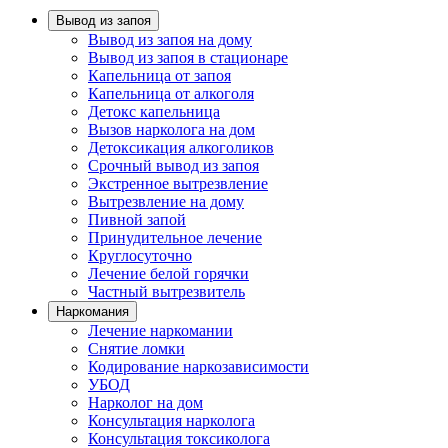
Вывод из запоя
Вывод из запоя на дому
Вывод из запоя в стационаре
Капельница от запоя
Капельница от алкоголя
Детокс капельница
Вызов нарколога на дом
Детоксикация алкоголиков
Срочный вывод из запоя
Экстренное вытрезвление
Вытрезвление на дому
Пивной запой
Принудительное лечение
Круглосуточно
Лечение белой горячки
Частный вытрезвитель
Наркомания
Лечение наркомании
Снятие ломки
Кодирование наркозависимости
УБОД
Нарколог на дом
Консультация нарколога
Консультация токсиколога