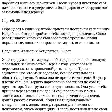
научиться жить без наркотиков. После курса я чувствую себя
намного сильнее и увереннее, и благодарю всех сотрудников
за помощь и поддержку!
Сергей, 28 лет
Обращался в клинику, чтобы приехали поставили капельницу.
Надо было быстро прийти в себя после дня рождения. Свою
работу знают: через час был абсолютно трезвым. Врачи
нормальные, лишних вопросов не задают, все анонимно
Владимир Иванович Кондратьев, 36 лет
Я всегда думал, что марихуана безвредна, пока не столкнулся
с реальной зависимостью. Через 2 года употреба мне
перестало хватать привычной дозы на день. Трава -
единственное что меня радовало, без нее отказывался
общаться с девушкой пока она не принесет мне еще. Я супер
плотно сел , а в Первую наркологию обратился по совету
друга который сестру на солях туда положил. Она уже в себя
пришла через месяц или два. Я ему поверил но у меня
зависимость только психологическая и меня ждала очень
долгая работа с головой. Ходил на индивидуальные
консультации к аддиктологу, наркологу, занимаюсь с
психологом, учусь медитациям. Теперь восстанавливаю свои