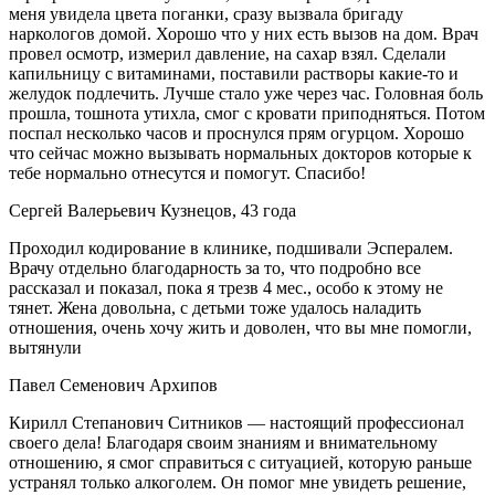
меня увидела цвета поганки, сразу вызвала бригаду
наркологов домой. Хорошо что у них есть вызов на дом. Врач
провел осмотр, измерил давление, на сахар взял. Сделали
капильницу с витаминами, поставили растворы какие-то и
желудок подлечить. Лучше стало уже через час. Головная боль
прошла, тошнота утихла, смог с кровати приподняться. Потом
поспал несколько часов и проснулся прям огурцом. Хорошо
что сейчас можно вызывать нормальных докторов которые к
тебе нормально отнесутся и помогут. Спасибо!
Сергей Валерьевич Кузнецов, 43 года
Проходил кодирование в клинике, подшивали Эспералем.
Врачу отдельно благодарность за то, что подробно все
рассказал и показал, пока я трезв 4 мес., особо к этому не
тянет. Жена довольна, с детьми тоже удалось наладить
отношения, очень хочу жить и доволен, что вы мне помогли,
вытянули
Павел Семенович Архипов
Кирилл Степанович Ситников — настоящий профессионал
своего дела! Благодаря своим знаниям и внимательному
отношению, я смог справиться с ситуацией, которую раньше
устранял только алкоголем. Он помог мне увидеть решение,