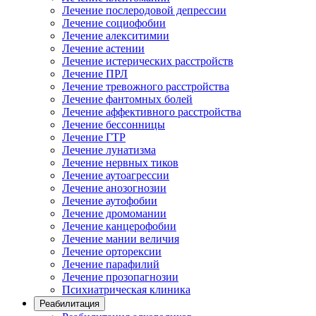
Лечение послеродовой депрессии
Лечение социофобии
Лечение алекситимии
Лечение астении
Лечение истерических расстройств
Лечение ПРЛ
Лечение тревожного расстройства
Лечение фантомных болей
Лечение аффективного расстройства
Лечение бессонницы
Лечение ГТР
Лечение лунатизма
Лечение нервных тиков
Лечение аутоагрессии
Лечение анозогнозии
Лечение аутофобии
Лечение дромомании
Лечение канцерофобии
Лечение мании величия
Лечение орторексии
Лечение парафилий
Лечение прозопагнозии
Психиатрическая клиника
Реабилитация