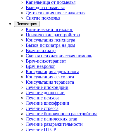
Капельница от похмелья
Вывод из похмелья
Детоксикация после алкоголя
Снятие похмелья
Психиатрия
Клинический психолог
Психические расстройства
Консультация психиатра
Вызов психиатра на дом
Врач-психиатр
Скорая психиатрическая помощь
Врач-психотерапевт
Врач-невролог
Консультация аддиктолога
Консультация сексолога
Консультация терапевта
Лечение ипохондрии
Лечение депрессии
Лечение психоза
Лечение шизофрении
Лечение стресса
Лечение биполярного расстройства
Лечение панических атак
Лечение раздражительности
Лечение ПТСР