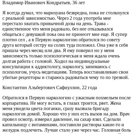
Владимир Иванович Кондратьев, 36 лет
Я всегда думал, что марихуана безвредна, пока не столкнулся
с реальной зависимостью. Через 2 года употреба мне
перестало хватать привычной дозы на день. Трава -
единственное что меня радовало, без нее отказывался
общаться с девушкой пока она не принесет мне еще. Я супер
плотно сел , а в Первую наркологию обратился по совету
друга который сестру на солях туда положил. Она уже в себя
пришла через месяц или два. Я ему поверил но у меня
зависимость только психологическая и меня ждала очень
долгая работа с головой. Ходил на индивидуальные
консультации к аддиктологу, наркологу, занимаюсь с
психологом, учусь медитациям. Теперь восстанавливаю свои
убитые рецепторы и стараюсь радоваться чему то по трезвой.
Константин Альбертович Сафиуллин, 22 года
Обратился в Первую наркологию с ужасным похмельем после
корпаратива. Не могу встать, в глазах троится, рвет. Жена
меня увидела цвета поганки, сразу вызвала бригаду
наркологов домой. Хорошо что у них есть вызов на дом. Врач
провел осмотр, измерил давление, на сахар взял. Сделали
капильницу с витаминами, поставили растворы какие-то и
желудок подлечить. Лучше стало уже через час. Головная боль