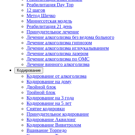
Реабилитация Day Top
12 шагов
Метод Шичко
Миннесотская модель
Реабилитация 21 день
Принудительное лечение
Лечение алкоголизма без ведома больного
Лечение алкоголизма гипнозом
Лечение алкоголизма иглоукалыванием
Лечение алкоголизма лазером
Лечение алкоголизма по ОМС
Лечение винного алкоголизма
Кодирование
Кодирование от алкоголизма
Кодирование на дому
Двойной блок
Тройной блок
Кодирование на 3 года
Кодирование на 5 лет
Снятие кодировки
Принудительное кодирование
Кодирование Аквилонг
Кодирование Вивитролом
Вшивание Торпедо