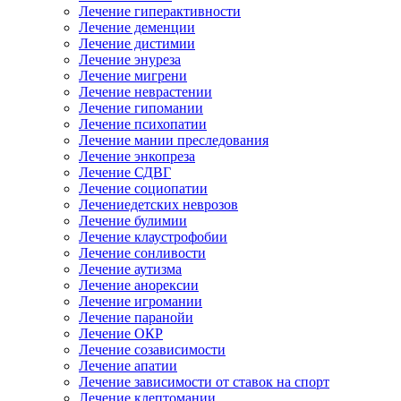
Лечение гиперактивности
Лечение деменции
Лечение дистимии
Лечение энуреза
Лечение мигрени
Лечение неврастении
Лечение гипомании
Лечение психопатии
Лечение мании преследования
Лечение энкопреза
Лечение СДВГ
Лечение социопатии
Лечениедетских неврозов
Лечение булимии
Лечение клаустрофобии
Лечение сонливости
Лечение аутизма
Лечение анорексии
Лечение игромании
Лечение паранойи
Лечение ОКР
Лечение созависимости
Лечение апатии
Лечение зависимости от ставок на спорт
Лечение клептомании