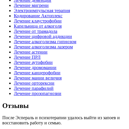
Лечение деменции
Лечение мигрени
Электроимпульсная терапия
Кодирование Актоплекс
Лечение клаустрофобии
Капельница от алкоголя
Лечение от трамадола
Лечение цифровой аддикции
Лечение алкоголизма гипнозом
Лечение алкоголизма лазером
Лечение астении
Лечение ПРЛ
Лечение аутофобии
Лечение дромомании
Лечение канцерофобии
Лечение мании величия
Лечение орторексии
Лечение парафилий
Лечение прозопагнозии
Отзывы
После Эспераль и психотерапии удалось выйти из запоев и
восстановить работу и семью.