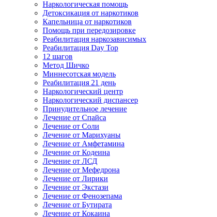
Наркологическая помощь
Детоксикация от наркотиков
Капельница от наркотиков
Помощь при передозировке
Реабилитация наркозависимых
Реабилитация Day Top
12 шагов
Метод Шичко
Миннесотская модель
Реабилитация 21 день
Наркологический центр
Наркологический диспансер
Принудительное лечение
Лечение от Спайса
Лечение от Соли
Лечение от Марихуаны
Лечение от Амфетамина
Лечение от Кодеина
Лечение от ЛСД
Лечение от Мефедрона
Лечение от Лирики
Лечение от Экстази
Лечение от Фенозепама
Лечение от Бутирата
Лечение от Кокаина