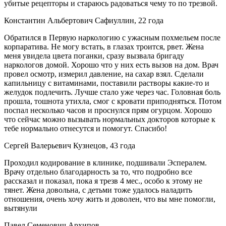
убитые рецепторы и стараюсь радоваться чему то по трезвой.
Константин Альбертович Сафиуллин, 22 года
Обратился в Первую наркологию с ужасным похмельем после
корпаратива. Не могу встать, в глазах троится, рвет. Жена
меня увидела цвета поганки, сразу вызвала бригаду
наркологов домой. Хорошо что у них есть вызов на дом. Врач
провел осмотр, измерил давление, на сахар взял. Сделали
капильницу с витаминами, поставили растворы какие-то и
желудок подлечить. Лучше стало уже через час. Головная боль
прошла, тошнота утихла, смог с кровати приподняться. Потом
поспал несколько часов и проснулся прям огурцом. Хорошо
что сейчас можно вызывать нормальных докторов которые к
тебе нормально отнесутся и помогут. Спасибо!
Сергей Валерьевич Кузнецов, 43 года
Проходил кодирование в клинике, подшивали Эспералем.
Врачу отдельно благодарность за то, что подробно все
рассказал и показал, пока я трезв 4 мес., особо к этому не
тянет. Жена довольна, с детьми тоже удалось наладить
отношения, очень хочу жить и доволен, что вы мне помогли,
вытянули
Павел Семенович Архипов