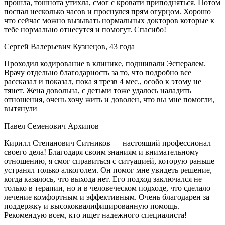
прошла, тошнота утихла, смог с кровати приподняться. Потом
поспал несколько часов и проснулся прям огурцом. Хорошо
что сейчас можно вызывать нормальных докторов которые к
тебе нормально отнесутся и помогут. Спасибо!
Сергей Валерьевич Кузнецов, 43 года
Проходил кодирование в клинике, подшивали Эспералем.
Врачу отдельно благодарность за то, что подробно все
рассказал и показал, пока я трезв 4 мес., особо к этому не
тянет. Жена довольна, с детьми тоже удалось наладить
отношения, очень хочу жить и доволен, что вы мне помогли,
вытянули
Павел Семенович Архипов
Кирилл Степанович Ситников — настоящий профессионал
своего дела! Благодаря своим знаниям и внимательному
отношению, я смог справиться с ситуацией, которую раньше
устранял только алкоголем. Он помог мне увидеть решение,
когда казалось, что выхода нет. Его подход заключался не
только в терапии, но и в человеческом подходе, что сделало
лечение комфортным и эффективным. Очень благодарен за
поддержку и высококвалифицированную помощь.
Рекомендую всем, кто ищет надежного специалиста!