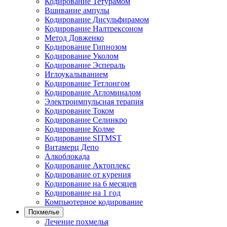
Кодирование Тетурамом
Вшивание ампулы
Кодирование Дисульфирамом
Кодирование Налтрексоном
Метод Довженко
Кодирование Гипнозом
Кодирование Уколом
Кодирование Эспераль
Иглоукалыванием
Кодирование Тетлонгом
Кодирование Агломиналом
Электроимпульсная терапия
Кодирование Током
Кодирование Селинкро
Кодирование Колме
Кодирование SITMST
Витамерц Депо
Алкоблокада
Кодирование Актоплекс
Кодирование от курения
Кодирование на 6 месяцев
Кодирование на 1 год
Компьютерное кодирование
Похмелье
Лечение похмелья